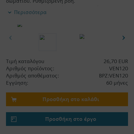
δωματίου. Ρυθμιζόμενη ροή.
Επιτρεπτά μέσα: νερό (κατά VDI 2035), νερό με
Περισσότερα
αντιπαγετικό
Σημαντική πληροφορία
Οι βάνες μπορούν να συνδυαστούν με τους
κινητήρες Siemens RTN../SSA../STA..
Τιμή καταλόγου
26,70 EUR
Αριθμός προϊόντος:
VEN120
Αριθμός αποθέματος:
BPZ:VEN120
Εγγύηση:
60 μήνες
Προσθήκη στο καλάθι
Προσθήκη στο έργο