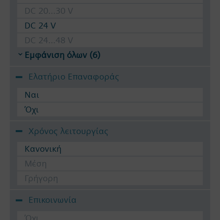
DC 20...30 V
DC 24 V
DC 24...48 V
Εμφάνιση όλων (6)
Ελατήριο Επαναφοράς
Ναι
Όχι
Χρόνος λειτουργίας
Κανονική
Μέση
Γρήγορη
Επικοινωνία
Όχι