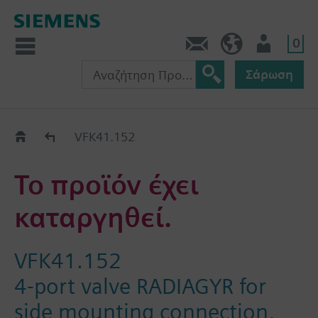
0
Πληροφορίες
GR (el)
Χρήστης
Σάρωση
Old2New
VFK41.152
Το προϊόν έχει
καταργηθεί.
VFK41.152
4-port valve RADIAGYR for
side mounting connection,