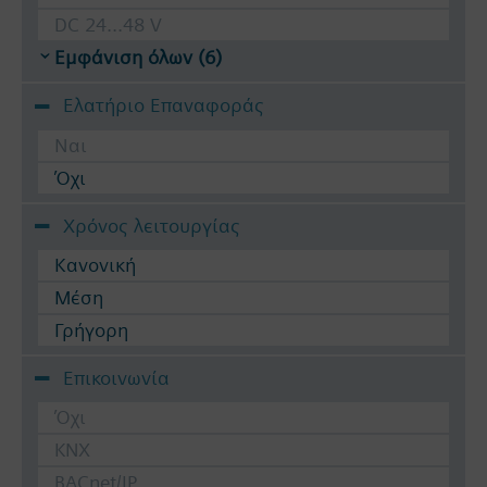
DC 24...48 V
Εμφάνιση όλων (6)
Ελατήριο Επαναφοράς
Ναι
Όχι
Χρόνος λειτουργίας
Κανονική
Μέση
Γρήγορη
Επικοινωνία
Όχι
KNX
BACnet/IP