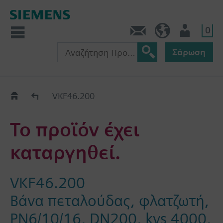
0
Πληροφορίες
GR (el)
Χρήστης
Σάρωση
Old2New
VKF46.200
Το προϊόν έχει
καταργηθεί.
VKF46.200
Βάνα πεταλούδας, φλατζωτή,
PN6/10/16, DN200, kvs 4000,