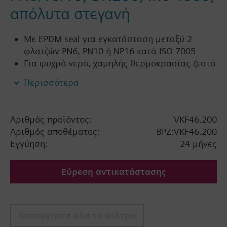
απόλυτα στεγανή
Με EPDM seal για εγκατάσταση μεταξύ 2
φλατζών PN6, PN10 ή NP16 κατά ISO 7005
Για ψυχρό νερό, χαμηλής θερμοκρασίας ζεστό
νερό, ΖΝΧ, κρύο νερό και νερό δικτύου σε
Περισσότερα
κλειστά ή ανοικτά κυκλώματα
Σημαντική πληροφορία
Αριθμός προϊόντος:
VKF46.200
SQL36E65..: Direct mounting
Αριθμός αποθέματος:
BPZ:VKF46.200
Εγγύηση:
24 μήνες
Εύρεση αντικατάστασης
Καταργήστε όλα τα φίλτρα