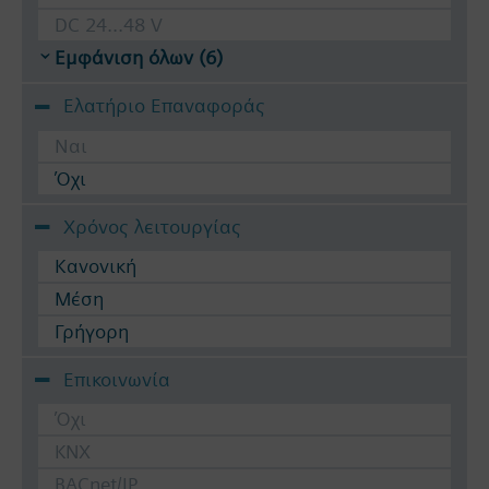
DC 24...48 V
Εμφάνιση όλων (6)
Ελατήριο Επαναφοράς
Ναι
Όχι
Χρόνος λειτουργίας
Κανονική
Μέση
Γρήγορη
Επικοινωνία
Όχι
KNX
BACnet/IP