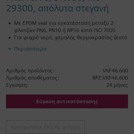
29300, απόλυτα στεγανή
Με EPDM seal για εγκατάσταση μεταξύ 2
φλατζών PN6, PN10 ή NP16 κατά ISO 7005
Για ψυχρό νερό, χαμηλής θερμοκρασίας ζεστό
νερό, ΖΝΧ, κρύο νερό και νερό δικτύου σε
Περισσότερα
κλειστά ή ανοικτά κυκλώματα
Σημαντική πληροφορία
Αριθμός προϊόντος:
VKF46.600
PN16 μόνο
Αριθμός αποθέματος:
BPZ:VKF46.600
Εγγύηση:
24 μήνες
Εύρεση αντικατάστασης
Καταργήστε όλα τα φίλτρα