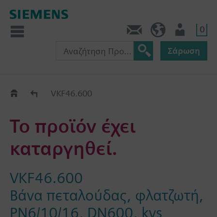
0
Πληροφορίες
GR (el)
Χρήστης
Σάρωση
Old2New
VKF46.600
Το προϊόν έχει
καταργηθεί.
VKF46.600
Βάνα πεταλούδας, φλατζωτή,
PN6/10/16, DN600, kvs