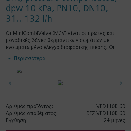
dpw 10 kPa, PN10, DN10,
31...132 l/h
Οι MiniCombiValve (MCV) είναι οι πρώτες και
μοναδικές βάνες θερμαντικών σωμάτων με
ενσωματωμένο έλεγχο διαφορικής πίεσης. Οι
MCV συνδυάζουν τις 3 παρακάτω λειτουργίες:
Περισσότερα
βάνα ελέγχου για έλεγχο θερμοκρασίας (μέσω
ελεγκτή χώρου ή θερμοστατικού κινητήρα)
μηχανισμός ρύθμισης για ποσοστιαία μέγιστη
παροχή
ελεγκτής διαφορικής πίεσης για
Αριθμός προϊόντος:
VPD110B-60
εξισορρόπηση διακυμάνσεων πίεσης στην
Αριθμός αποθέματος:
BPZ:VPD110B-60
υδραυλική εγκατάσταση ή διαμέσου των MCV
Εγγύηση:
24 μήνες