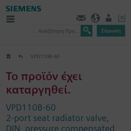
0
Πληροφορίες
GR (el)
Χρήστης
Σάρωση
Old2New
VPD110B-60
Το προϊόν έχει
καταργηθεί.
VPD110B-60
2-port seat radiator valve,
DIN, pressure compensated,