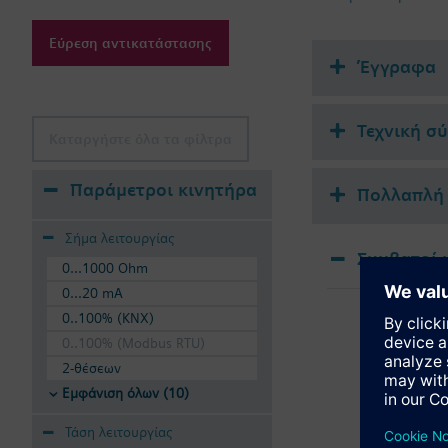
μηχανισμός ρύθμι
ελεγκτής διαφορι
Εύρεση αντικατάστασης
Έγγραφα
Συμπερασματικά, λύν
και η υδραυλική εξισ
περιορίζεται η υπερβ
Τεχνική σ
ρύθμισης του σημείου
Καταργήστε όλα τα φίλτρα
Οι MCV είναι κατάλλη
Παράμετροι κινητήρα
Πολλαπλή 
Οι διακόπτες MCVs εί
επαρκής.
Σήμα λειτουργίας
Επιπρόσθετα:
Συμβατοί 
0...1000 Ohm
Ιδανικά περιορισμ
Χαμηλός θόρυβος 
0...20 mA
SSA
Ακριβής σχεδιασμ
0..100% (KNX)
Elec
Δεν απαιτούνται 
0..100% (Modbus RTU)
Η υδραυλική εξισ
Αποφεύγεται κόσ
2-θέσεων
Εμφάνιση όλων (10)
Σημαντική πληροφορ
Τάση λειτουργίας
Κατάλληλα μέσα: Νερό