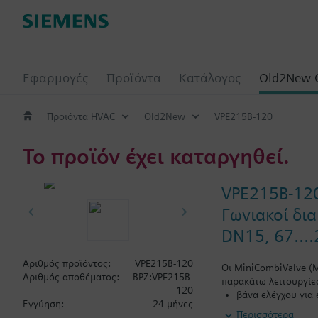
Εφαρμογές
Προϊόντα
Κατάλογος
Old2New 
Προιόντα HVAC
Old2New
VPE215B-120
Το προϊόν έχει καταργηθεί.
VPE215B-12
Γωνιακοί δια
DN15, 67....
Αριθμός προϊόντος:
VPE215B-120
Οι MiniCombiValve (
Αριθμός αποθέματος:
BPZ:VPE215B-
παρακάτω λειτουργίε
120
βάνα ελέγχου για
Εγγύηση:
24 μήνες
Περισσότερα