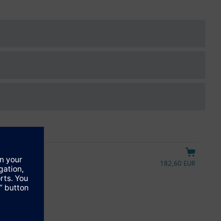
κατάσταση ή διαμέσου των MCV
τερη άνεση στους χώρους. Ο σχεδιασμός, η θέση σε λειτουργία
ργειας του υδραυλικού συστήματος αυξάνεται, διότι από τη μία,
φανίζονται ποτέ περιπτώσεις έλλειψης παροχής και χειροκίνητης
πολογισμών διαφορικής πίεσης δεν έχει επίδραση με τις MCV.
ενη οροφή στις οποίες η μέγιστη διαθέσιμη παροχή του MCV είναι
182,60 EUR