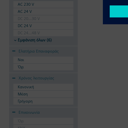
AC 230 V
Οι βάνες μπορούν να 
AC 24 V
DC 20...30 V
DC 24 V
DC 24...48 V
Εμφάνιση όλων (6)
Ελατήριο Επαναφοράς
Ναι
Όχι
Χρόνος λειτουργίας
Κανονική
Μέση
Γρήγορη
Επικοινωνία
Όχι