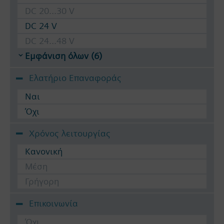
DC 20...30 V
DC 24 V
DC 24...48 V
Εμφάνιση όλων (6)
Ελατήριο Επαναφοράς
Ναι
Όχι
Χρόνος λειτουργίας
Κανονική
Μέση
Γρήγορη
Επικοινωνία
Όχι