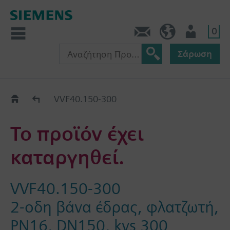
0
Πληροφορίες
GR (el)
Χρήστης
Σάρωση
Old2New
VVF40.150-300
Το προϊόν έχει
καταργηθεί.
VVF40.150-300
2-οδη βάνα έδρας, φλατζωτή,
PN16, DN150, kvs 300