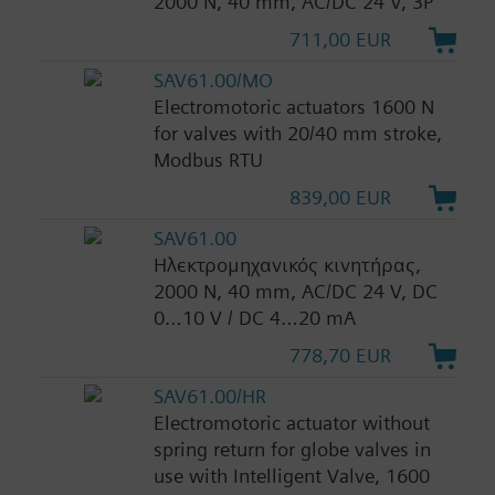
2000 N, 40 mm, AC/DC 24 V, 3P
711,00 EUR
SAV61.00/MO
Electromotoric actuators 1600 N
for valves with 20/40 mm stroke,
Modbus RTU
839,00 EUR
SAV61.00
Ηλεκτρομηχανικός κινητήρας,
2000 N, 40 mm, AC/DC 24 V, DC
0…10 V / DC 4…20 mA
778,70 EUR
SAV61.00/HR
Electromotoric actuator without
spring return for globe valves in
use with Intelligent Valve, 1600