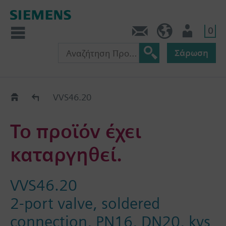
0
Πληροφορίες
GR (el)
Χρήστης
Σάρωση
Old2New
VVS46.20
Το προϊόν έχει
καταργηθεί.
VVS46.20
2-port valve, soldered
connection, PN16, DN20, kvs