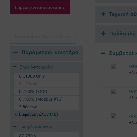
Εύρεση αντικατάστασης
Τεχνική σ
Πολλαπλή 
Καταργήστε όλα τα φίλτρα
Παράμετροι κινητήρα
Συμβατοί 
SKD
Σήμα λειτουργίας
Ηλεκ
0...1000 Ohm
0...20 mA
0..100% (KNX)
SAX
Ηλεκ
0..100% (Modbus RTU)
2-θέσεων
Εμφάνιση όλων (10)
SAX
Ηλεκ
Τάση λειτουργίας
AC 230 V