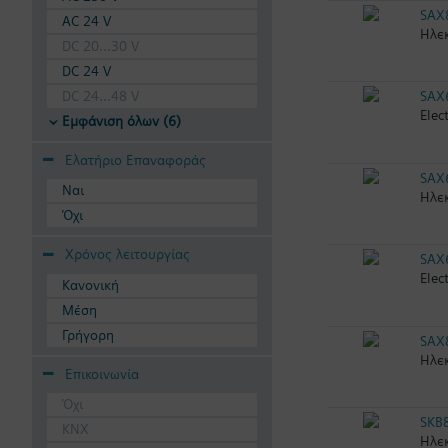
SAX
AC 24 V
Ηλεκ
DC 20...30 V
DC 24 V
DC 24...48 V
SAX
Elec
Εμφάνιση όλων (6)
Ελατήριο Επαναφοράς
SAX
Ναι
Ηλεκ
Όχι
Χρόνος λειτουργίας
SAX
Elec
Κανονική
Μέση
Γρήγορη
SAX
Ηλεκ
Επικοινωνία
Όχι
SKB
KNX
Ηλεκ