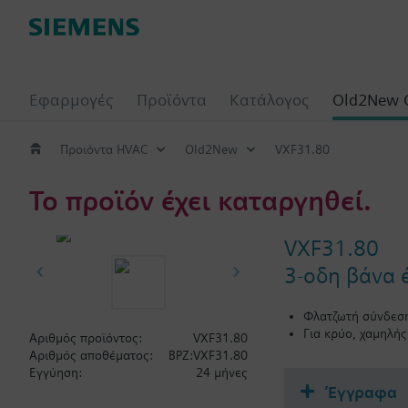
Εφαρμογές
Προϊόντα
Κατάλογος
Old2New 
Προιόντα HVAC
Old2New
VXF31.80
Το προϊόν έχει καταργηθεί.
VXF31.80
3-οδη βάνα 
Φλατζωτή σύνδεση
Για κρύο, χαμηλή
Αριθμός προϊόντος:
VXF31.80
Αριθμός αποθέματος:
BPZ:VXF31.80
Εγγύηση:
24 μήνες
Έγγραφα