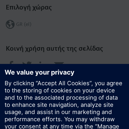
Επιλογή χώρας
GR (el)
Κοινή χρήση αυτής της σελίδας
© Siemens Greece 2017