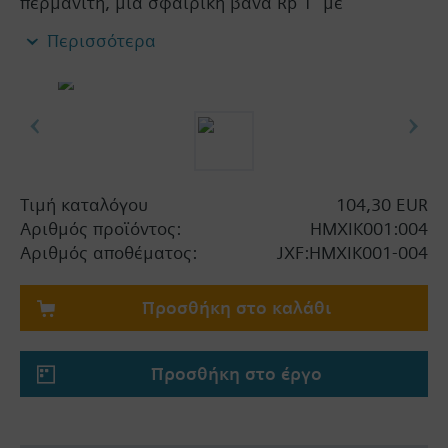
περμανίτη, μία σφαιρική βάνα Rp 1“ με
σπείρωμα M10x1 mm για αισθητήριο
Περισσότερα
θερμοκρασίας Ø 5.0x45 mm
Τιμή καταλόγου
104,30 EUR
Αριθμός προϊόντος:
HMXIK001:004
Αριθμός αποθέματος:
JXF:HMXIK001-004
Προσθήκη στο καλάθι
Προσθήκη στο έργο