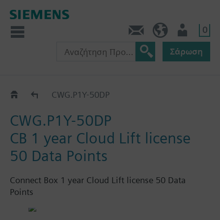
0
Πληροφορίες
GR (el)
Χρήστης
Σάρωση
Connect Box
CWG.P1Y-50DP
CWG.P1Y-50DP
CB 1 year Cloud Lift license
50 Data Points
Connect Box 1 year Cloud Lift license 50 Data
Points