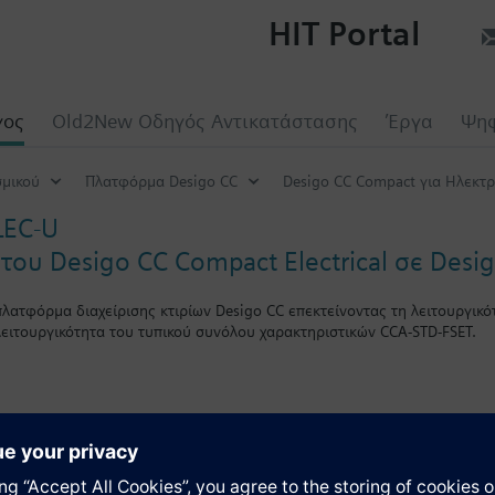
HIT Portal
γος
Old2New Οδηγός Αντικατάστασης
Έργα
Ψηφ
σμικού
Πλατφόρμα Desigo CC
Desigo CC Compact για Ηλεκτ
LEC-U
ου Desigo CC Compact Electrical σε Desi
πλατφόρμα διαχείρισης κτιρίων Desigo CC επεκτείνοντας τη λειτουργικότ
ειτουργικότητα του τυπικού συνόλου χαρακτηριστικών CCA-STD-FSET.
 άδεια CCA-CMPT-ELEC