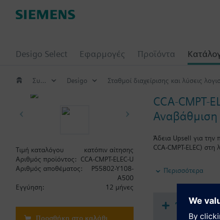
Desigo Select
Εφαρμογές
Προϊόντα
Κατάλο
Συστήματα αυτοματισμού κτηρίου
Desigo
Σταθμοί διαχείρισης και λύσεις λογι
CCA-CMPT-E
Αναβάθμιση τ
Άδεια Upsell για την 
CCA-CMPT-ELEC) στη λ
Τιμή καταλόγου
κατόπιν αίτησης
Αριθμός προϊόντος:
CCA-CMPT-ELEC-U
Σημείωση: Απαιτείται
Αριθμός αποθέματος:
P55802-Y108-
Περισσότερα
A500
Εγγύηση:
12 μήνες
Έγγραφα
Προσθήκη στο καλάθι