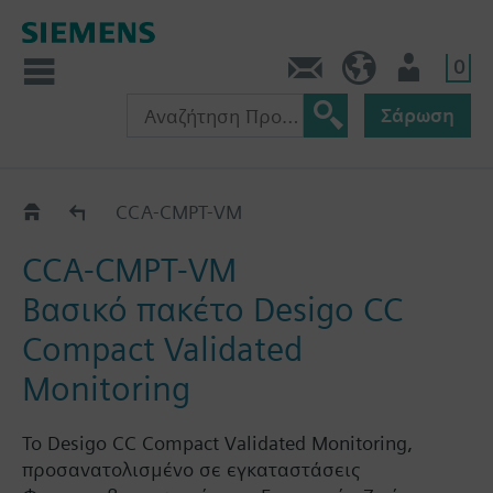
0
Πληροφορίες
GR (el)
Χρήστης
Σάρωση
Desigo CC Compact για Επικυρωμένη Παρακολ
CCA-CMPT-VM
CCA-CMPT-VM
Βασικό πακέτο Desigo CC
Compact Validated
Monitoring
Το Desigo CC Compact Validated Monitoring,
προσανατολισμένο σε εγκαταστάσεις