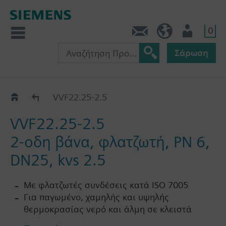
0
Πληροφορίες
GR (el)
Χρήστης
Σάρωση
VVF22..
VVF22.25-2.5
VVF22.25-2.5
2-οδη βάνα, φλατζωτή, PN 6,
DN25, kvs 2.5
Με φλατζωτές συνδέσεις κατά ISO 7005
Για παγωμένο, χαμηλής και υψηλής
θερμοκρασίας νερό και άλμη σε κλειστά
κυκλώματα