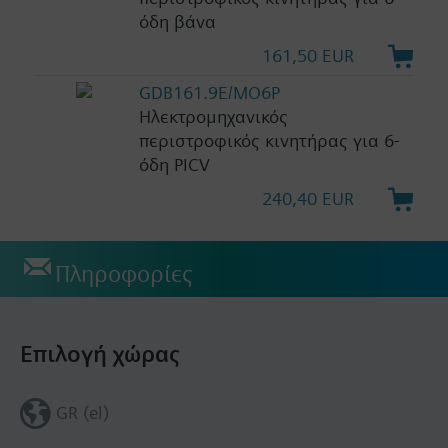
όδη βάνα
161,50 EUR
GDB161.9E/MO6P
Ηλεκτρομηχανικός
περιστροφικός κινητήρας για 6-
όδη PICV
240,40 EUR
Πληροφορίες
Επιλογή χώρας
GR (el)