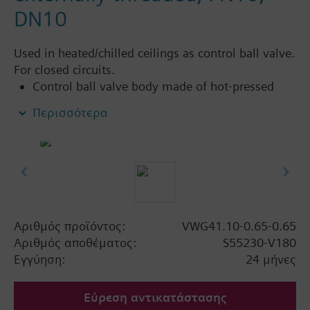
DN10
Used in heated/chilled ceilings as control ball valve.
For closed circuits.
Control ball valve body made of hot-pressed
brass CW617N
Περισσότερα
Flat sealing, external threaded connections G..B,
as per ISO 228-1
Can be combined with standard electromotoric
rotary actuators from the DAC product range for
applications with additional functions (such as
auxiliary switches, potentiometers)
Αριθμός προϊόντος:
VWG41.10-0.65-0.65
Αριθμός αποθέματος:
S55230-V180
Εγγύηση:
24 μήνες
Εύρεση αντικατάστασης