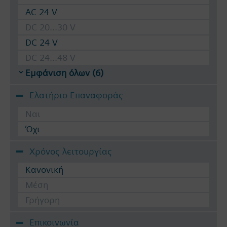
AC 24 V
DC 20...30 V
DC 24 V
DC 24...48 V
Εμφάνιση όλων (6)
Ελατήριο Επαναφοράς
Ναι
Όχι
Χρόνος λειτουργίας
Κανονική
Μέση
Γρήγορη
Επικοινωνία