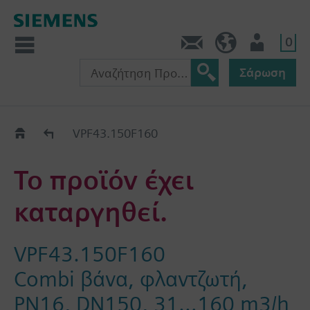
0
Πληροφορίες
GR (el)
Χρήστης
Σάρωση
Old2New
VPF43.150F160
Το προϊόν έχει
καταργηθεί.
VPF43.150F160
Combi βάνα, φλαντζωτή,
PN16, DN150, 31…160 m3/h