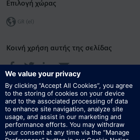
Επιλογή χώρας
GR (el)
Κοινή χρήση αυτής της σελίδας
© Siemens Greece 2017
Το χαρτοφυλάκιο προϊόντων και οι τιμές μπορεί