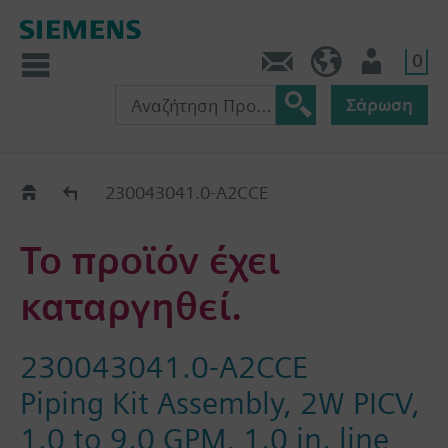
0
Πληροφορίες
GR (el)
Χρήστης
Σάρωση
Old2New
230043041.0-A2CCE
Το προϊόν έχει
καταργηθεί.
230043041.0-A2CCE
Piping Kit Assembly, 2W PICV,
1.0 to 9.0 GPM, 1.0 in. line