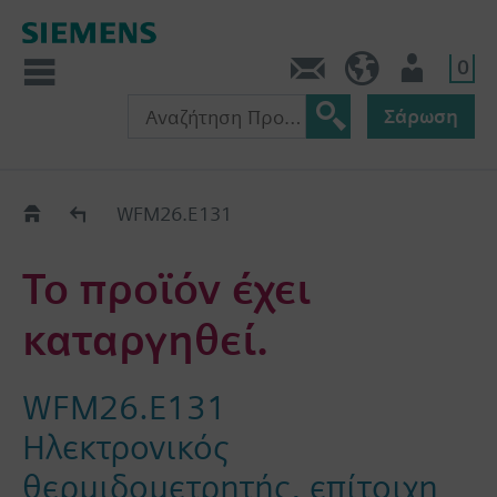
0
Πληροφορίες
GR (el)
Χρήστης
Σάρωση
Old2New
WFM26.E131
Το προϊόν έχει
καταργηθεί.
WFM26.E131
Ηλεκτρονικός
θερμιδομετρητής, επίτοιχη