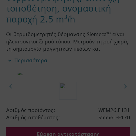
τοποθέτηση, ονομαστική
παροχή 2.5 m³/h
Οι θερμιδομετρητές θέρμανσης Siemeca™ είναι
ηλεκτρονικοί ξηρού τύπου. Μετρούν τη ροή χωρίς
τη δημιουργία μαγνητικών πεδίων και
χρησιμοποιούν αισθητήρια θερμοκρασίας
Περισσότερα
υψηλής ακρίβειας. Χρησιμοποιούνται σε
κατοικίες και εμπορικά κτίρια για μέτρηση της
κατανάλωσης ενέργειας στη θέρμανση ή την
ψύξη. Κάθε ημέρα μεταδίδουν τις τρέχουσες
τιμές μετρήσεων και κατανάλωσης στην
καθορισμένη ημέρα στον αντίστοιχο συλλέκτη
δεδομένων. Οι θερμιδομετρητές θέρμανσης/
Αριθμός προϊόντος:
WFM26.E131
ψύξης διατίθενται σε δύο τύπους, single-jet
Αριθμός αποθέματος:
S55561-F170
(μονού ψεκασμού) ή measuring cell σε διάφορα
μεγέθη, παρέχοντας τη δυνατότητα τοποθέτησης
Εύρεση αντικατάστασης