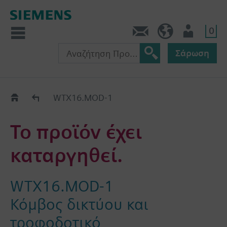
0
Πληροφορίες
GR (el)
Χρήστης
Σάρωση
Old2New
WTX16.MOD-1
Το προϊόν έχει
καταργηθεί.
WTX16.MOD-1
Κόμβος δικτύου και
τροφοδοτικό