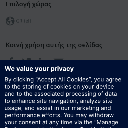
Επιλογή χώρας
GR (el)
Κοινή χρήση αυτής της σελίδας
© Siemens Greece 2017