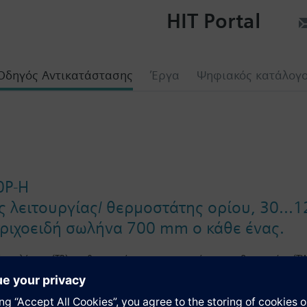
HIT Portal
Οδηγός Αντικατάστασης
Έργα
Ψηφιακός κατάλογ
0P-H
 λειτουργίας/ θερμοστάτης ορίου, 30...1
ριχοειδή σωλήνα 700 mm ο κάθε ένας.
τη ελέγχου (TR) και θερμοστάτη με επαναφορά σε υπερβαση ορίου (TW
R), εσωτερική ρύθμιση (TW), 2 μεταγωγικές επαφές. Θερμοστάτης με εμ