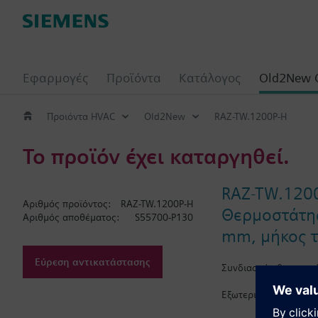
Εφαρμογές
Προϊόντα
Κατάλογος
Old2New 
Προιόντα HVAC
Old2New
RAZ-TW.1200P-H
Το προϊόν έχει καταργηθεί.
RAZ-TW.120
Αριθμός προϊόντος:
RAZ-TW.1200P-H
Θερμοστάτης
Αριθμός αποθέματος:
S55700-P130
mm, μήκος τ
Εύρεση αντικατάστασης
Συνδιασμός θερμοστά
Εξωτερική ρύθμιση (T