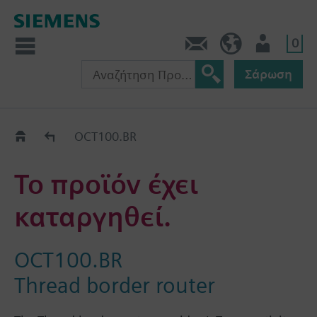
0
Πληροφορίες
GR (el)
Χρήστης
Σάρωση
Old2New
OCT100.BR
Το προϊόν έχει
καταργηθεί.
OCT100.BR
Thread border router