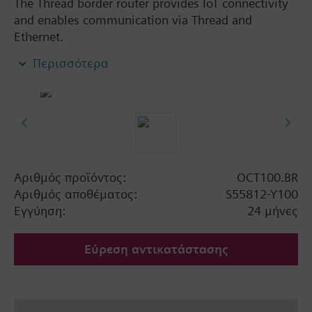
The Thread border router provides IoT connectivity
and enables communication via Thread and
Ethernet.
Compatible with all Siemens KNX IoT / Thread
Περισσότερα
devices
Extends the wireless range by bridging from
wired Ethernet communication to wireless
thread communication
Reliable network operation with mesh network
functionality
Mains powered by external power supply
Αριθμός προϊόντος:
OCT100.BR
adapter (AC 100...240 V)
Αριθμός αποθέματος:
S55812-Y100
Clear status indication with integrated LEDs
Εγγύηση:
24 μήνες
Dimensions: 92 x 26 x 77 mm
Εύρεση αντικατάστασης