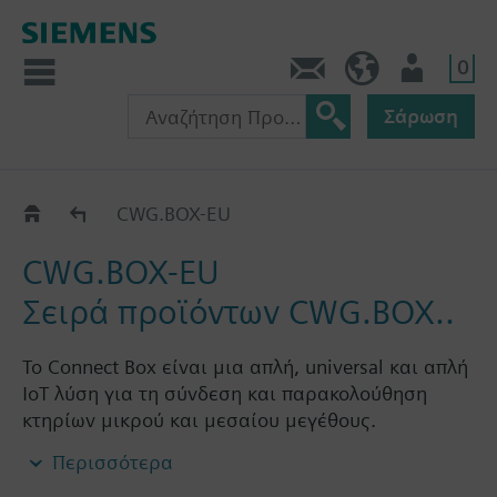
0
Πληροφορίες
GR (el)
Χρήστης
Σάρωση
CWG.BOX..
CWG.BOX-EU
CWG.BOX-EU
Σειρά προϊόντων CWG.BOX..
Το Connect Box είναι μια απλή, universal και απλή
ΙοΤ λύση για τη σύνδεση και παρακολούθηση
κτηρίων μικρού και μεσαίου μεγέθους.
Οι χρήστες μπορούν να την εκκινήσουν άμεσα,
Περισσότερα
χάρη στην plug & play εγκατάσταση, την έυκολη