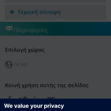
--> Ισχυρή ενοποίηση για 3rd party εφαρμογές
--> Πλήρης εξυπηρέτηση, χωρίς ανάγκη γνώσεων
Τεχνική σύνοψη
δικτύου χάρη στη 4G cloud συνδεσιμότητα
--> Τα BMS essentials περιλαμβάνονται στην
κονσόλα χρήστη στο connectbox.siemens.com
Πληροφορίες
--> Δημόσια διαχείρηση και τεκμηρίωση API
Επιλογή χώρας
GR (el)
Κοινή χρήση αυτής της σελίδας