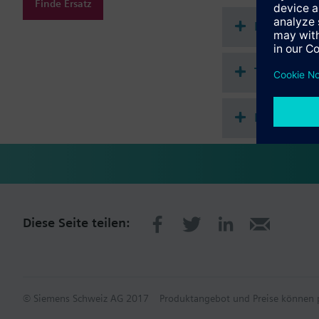
Finde Ersatz
Dokument
Technisch
Mehrfach 
Diese Seite teilen:
© Siemens Schweiz AG 2017
Produktangebot und Preise können p