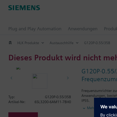
Plug and Play Automation
Anwendungen
Produ
HLK Produkte
Austauschhilfe
G120P-0.55/35B
Dieses Produkt wird nicht me
G120P-0.55/
Frequenzumri
Frequenzumrichter zu
Anwendungen, bestehe
Typ:
G120P-0.55/35B
IP55.
Artikel-Nr.:
6SL3200-6AM11-7BH0
Mehr
Zusatzinformation
Die Einbautiefe erhö