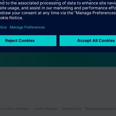
e
e Daten
wählbares Zubehör
ro Land variieren.
Cookie Hinweis
Datenschutz
Nutzungsbedingun