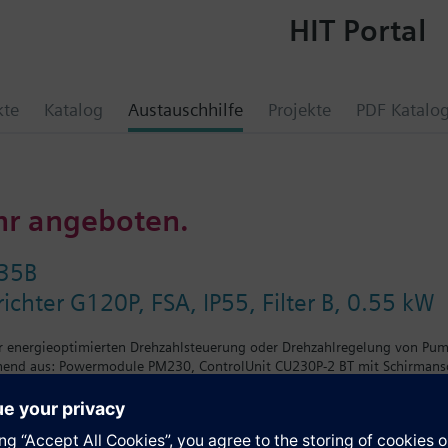
HIT Portal
kte
Katalog
Austauschhilfe
Projekte
PDF Katalo
hr angeboten.
35B
chter G120P, FSA, IP55, Filter B, 0.55 kW
r energieoptimierten Drehzahlsteuerung oder Drehzahlregelung von Pu
nd aus: Powermodule PM230, ControlUnit CU230P-2 BT mit Schirmanschl
ht sich mit BOP-2 bzw. der Blindabdeckung um 5 mm und mit IOP um 15