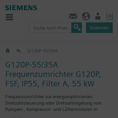
0
Kontakt
HQEU (de)
Nutzer
Scannen
G120P..5A
G120P-55/35A
G120P-55/35A
Frequenzumrichter G120P,
FSF, IP55, Filter A, 55 kW
Frequenzumrichter zur energieoptimierten
Drehzahlsteuerung oder Drehzahlregelung von
Pumpen-, Kompressor- und Lüftermotoren in
gebäudetechnischen Anwendungen, bestehend aus: