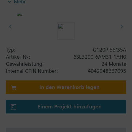
Mehr
Power Module PM230, Control Unit CU230P-2-BT
mit Schirmanschlussblech ohne Bedienpanel.
Zusatzinformation
Die Einbautiefe erhöht sich mit BOP-2 bzw. der
Blindabdeckung um 5 mm und mit IOP um 15 mm.
Typ:
G120P-55/35A
Artikel-Nr.:
6SL3200-6AM31-1AH0
Gewährleistung:
24 Monate
Internal GTIN Number:
4042948667095
In den Warenkorb legen
Einem Projekt hinzufügen