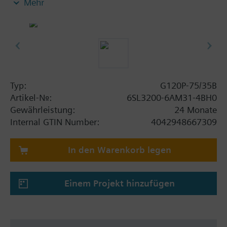
Mehr
Power Module PM230, Control Unit CU230P-2-BT
mit Schirmanschlussblech ohne Bedienpanel.
Zusatzinformation
Die Einbautiefe erhöht sich mit BOP-2 bzw. der
Blindabdeckung um 5 mm und mit IOP um 15 mm.
Typ:
G120P-75/35B
Artikel-Nr.:
6SL3200-6AM31-4BH0
Gewährleistung:
24 Monate
Internal GTIN Number:
4042948667309
In den Warenkorb legen
Einem Projekt hinzufügen