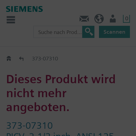
0
Kontakt
HQEU (de)
Nutzer
Scannen
Austauschhilfe
373-07310
Dieses Produkt wird
nicht mehr
angeboten.
373-07310