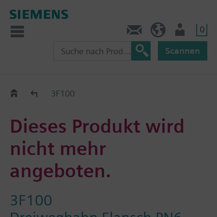
0
Kontakt
HQEU (de)
Nutzer
Scannen
Austauschhilfe
3F100
Dieses Produkt wird
nicht mehr
angeboten.
3F100