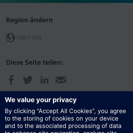
Region ändern
HQEU (de)
Diese Seite teilen: