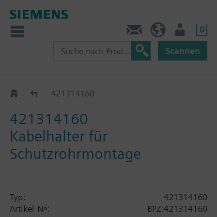
0
Kontakt
HQEU (de)
Nutzer
Scannen
Zubehör zu QAP..
421314160
421314160
Kabelhalter für
Schutzrohrmontage
Typ:
421314160
Artikel-Nr.:
BPZ:421314160