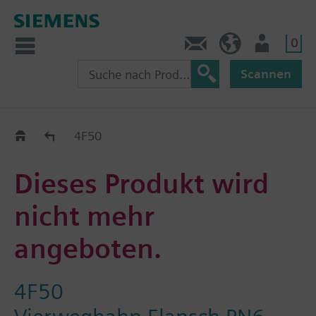
0
Kontakt
HQEU (de)
Nutzer
Scannen
Austauschhilfe
4F50
Dieses Produkt wird
nicht mehr
angeboten.
4F50