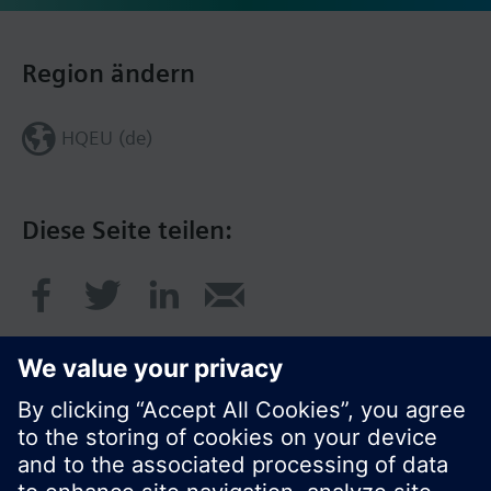
Region ändern
HQEU (de)
Diese Seite teilen: