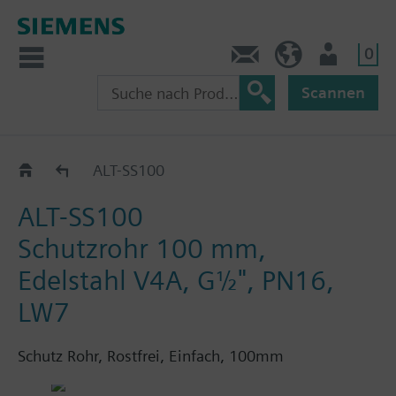
0
Kontakt
HQEU (de)
Nutzer
Scannen
ALT..
ALT-SS100
ALT-SS100
Schutzrohr 100 mm,
Edelstahl V4A, G½", PN16,
LW7
Schutz Rohr, Rostfrei, Einfach, 100mm