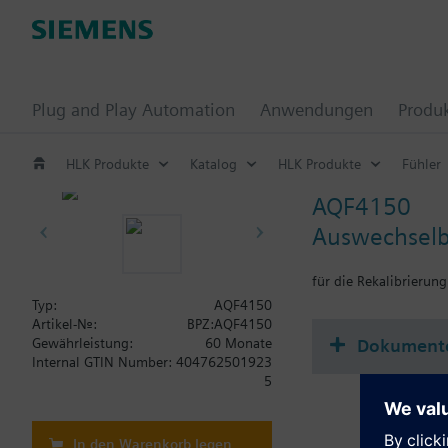
Plug and Play Automation
Anwendungen
Produ
HLK Produkte
Katalog
HLK Produkte
Fühler
AQF4150
Auswechselba
für die Rekalibrierung
Typ:
AQF4150
Artikel-Nr.:
BPZ:AQF4150
Dokument
Gewährleistung:
60 Monate
Internal GTIN Number:
404762501923
5
In den Warenkorb legen