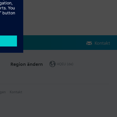
Kontakt
Region ändern
HQEU (de)
gen
Kontakt