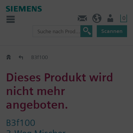
0
Kontakt
HQEU (de)
Nutzer
Scannen
Austauschhilfe
B3f100
Dieses Produkt wird
nicht mehr
angeboten.
B3f100