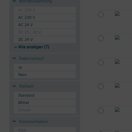
Betriebsspannung
AC 220 V
AC 230 V
AC 24 V
DC 20...30 V
DC 24 V
Alle anzeigen (7)
Federrücklauf
Ja
Nein
Stellzeit
Standard
Mittel
Schnell
Kommunikation
KNX