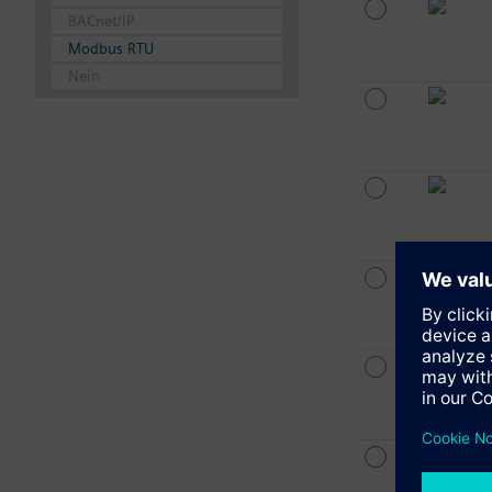
BACnet/IP
Modbus RTU
Nein