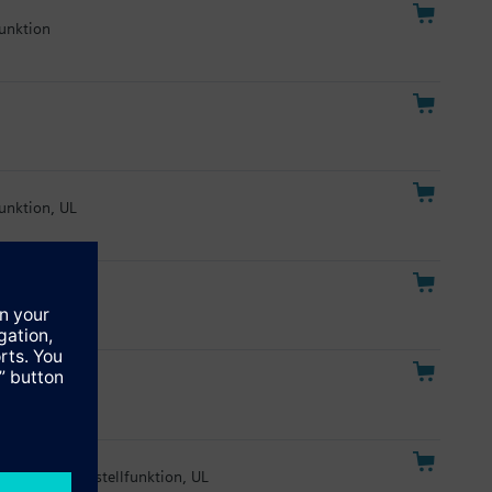
funktion
funktion, UL
4...20 mA
4...20 mA, Notstellfunktion, UL