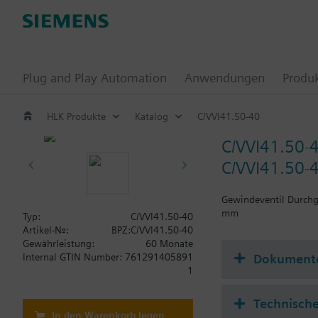
Plug and Play Automation
Anwendungen
Produ
HLK Produkte
Katalog
C/VVI41.50-40
C/VVI41.50-
C/VVI41.50-
Gewindeventil Durch
mm
Typ:
C/VVI41.50-40
Artikel-Nr.:
BPZ:C/VVI41.50-40
Gewährleistung:
60 Monate
Dokument
Internal GTIN Number:
761291405891
1
Technisch
In den Warenkorb legen