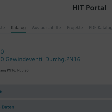
HIT Portal
kte
Katalog
Austauschhilfe
Projekte
PDF Katalo
40
40 Gewindeventil Durchg.PN16
gang PN16, Hub 20
e
e Daten