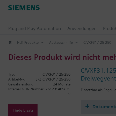
Plug and Play Automation
Anwendungen
Produ
HLK Produkte
Austauschhilfe
C/VXF31.125-250
Dieses Produkt wird nicht me
C/VXF31.12
Typ:
C/VXF31.125-250
Dreiwegvent
Artikel-Nr.:
BPZ:C/VXF31.125-250
Gewährleistung:
24 Monate
Internal GTIN Number:
761291405639
Einsetzbar als Regel-
9
Dokument
Finde Ersatz