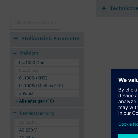
Technisch
Alle Filter entfernen
Stellantrieb Parameter
Stellsignal
0...1000 Ohm
0...20 mA
0..100% (KNX)
0..100% (Modbus RTU)
2-Punkt
Alle anzeigen (10)
Betriebsspannung
AC 220 V
AC 230 V
AC 24 V