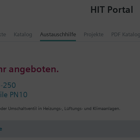
HIT Portal
kte
Katalog
Austauschhilfe
Projekte
PDF Katalo
hr angeboten.
5-250
ile PN10
 oder Umschaltventil in Heizungs-, Lüftungs- und Klimaanlagen.
e