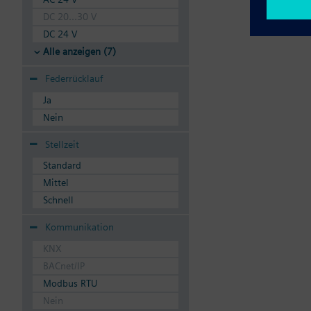
DC 20...30 V
DC 24 V
Alle anzeigen (7)
Federrücklauf
Ja
Nein
Stellzeit
Standard
Mittel
Schnell
Kommunikation
KNX
BACnet/IP
Modbus RTU
Nein