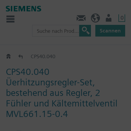
0
Kontakt
HQEU (de)
Nutzer
Scannen
Ventile und Stellantriebe - Kältemittel
CPS40.040
CPS40.040
Üerhitzungsregler-Set,
bestehend aus Regler, 2
Fühler und Kältemittelventil
MVL661.15-0.4