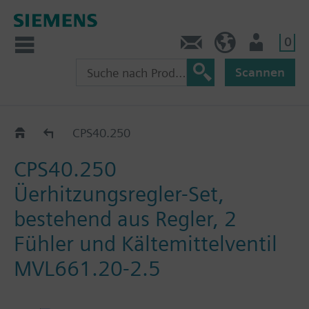
0
Kontakt
HQEU (de)
Nutzer
Scannen
Ventile und Stellantriebe - Kältemittel
CPS40.250
CPS40.250
Üerhitzungsregler-Set,
bestehend aus Regler, 2
Fühler und Kältemittelventil
MVL661.20-2.5