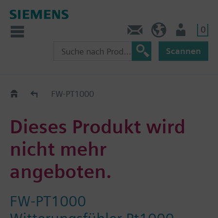
0
Kontakt
HQEU (de)
Nutzer
Scannen
Austauschhilfe
FW-PT1000
Dieses Produkt wird
nicht mehr
angeboten.
FW-PT1000