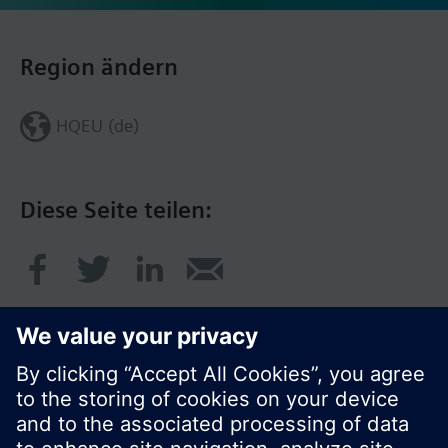
Region ändern
HQEU (de)
Diese Seite teilen: