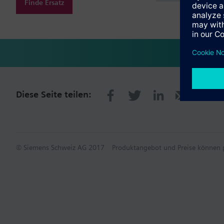
Finde Ersatz
Diese Seite teilen:
© Siemens Schweiz AG 2017
Produktangebot und Preise können p