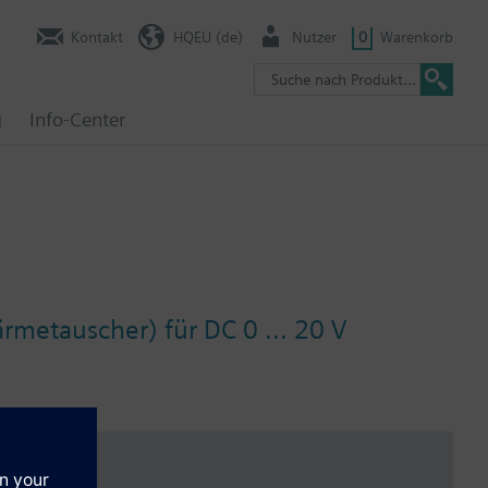
Kontakt
HQEU (de)
Nutzer
0
Warenkorb
g
Info-Center
rmetauscher) für DC 0 ... 20 V