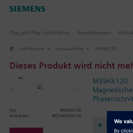
Plug and Play Automation
Anwendungen
Produ
HLK Produkte
Austauschhilfe
M3SHX120
Dieses Produkt wird nicht me
M3SHX120
Magnetisches
Phasenschnitt
Typ:
M3SHX120
Artikel-Nr.:
BPZ:M3SHX120
Dokument