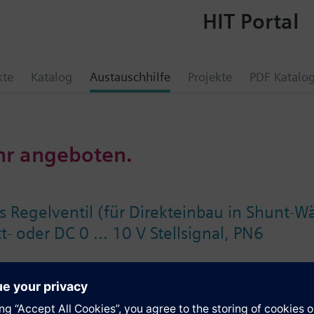
HIT Portal
kte
Katalog
Austauschhilfe
Projekte
PDF Katalo
hr angeboten.
 Regelventil (für Direkteinbau in Shunt-Wä
- oder DC 0 ... 10 V Stellsignal, PN6
e