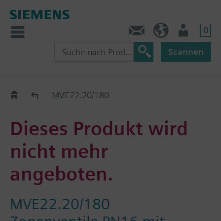
0
Kontakt
HQEU (de)
Nutzer
Scannen
Austauschhilfe
MVE22.20/180
Dieses Produkt wird
nicht mehr
angeboten.
MVE22.20/180