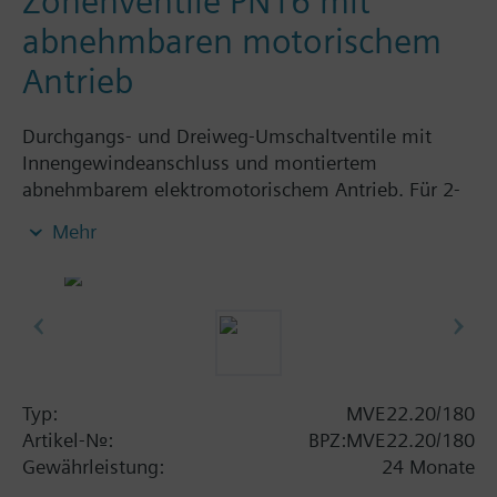
Zonenventile PN16 mit
abnehmbaren motorischem
Antrieb
Durchgangs- und Dreiweg-Umschaltventile mit
Innengewindeanschluss und montiertem
abnehmbarem elektromotorischem Antrieb. Für 2-
Punkt-Regelungen von Heiz- und Kühlzonen, mit
Mehr
Handhebel, Anschlusskabel 1,8 m, mit/ohne
Hilfschalter.
Zusatzinformation
Stellantrieb und Ventil werden zusammenmontiert
geliefert.
Der Stellantrieb ist austauschbar.
Typ:
MVE22.20/180
Artikel-Nr.:
BPZ:MVE22.20/180
Gewährleistung:
24 Monate