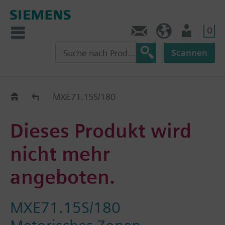
0
Kontakt
HQEU (de)
Nutzer
Scannen
Austauschhilfe
MXE71.15S/180
Dieses Produkt wird
nicht mehr
angeboten.
MXE71.15S/180