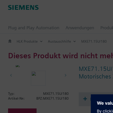
Plug and Play Automation
Anwendungen
Produ
HLK Produkte
Austauschhilfe
MXE71.15U/180
Dieses Produkt wird nicht me
MXE71.15U/
Motorisches 
Typ:
MXE71.15U/180
Dokument
Artikel-Nr.:
BPZ:MXE71.15U/180