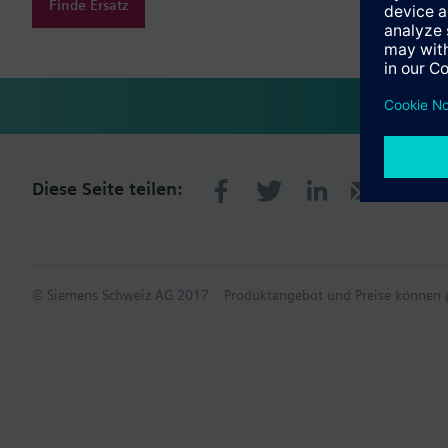
Finde Ersatz
Diese Seite teilen:
© Siemens Schweiz AG 2017
Produktangebot und Preise können p