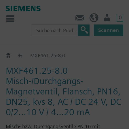
0
Kontakt
HQEU (de)
Nutzer
Scannen
MXF461..
MXF461.25-8.0
MXF461.25-8.0
Misch-/Durchgangs-
Magnetventil, Flansch, PN16,
DN25, kvs 8, AC / DC 24 V, DC
0/2...10 V / 4...20 mA
Misch- bzw. Durchgangsventile PN 16 mit