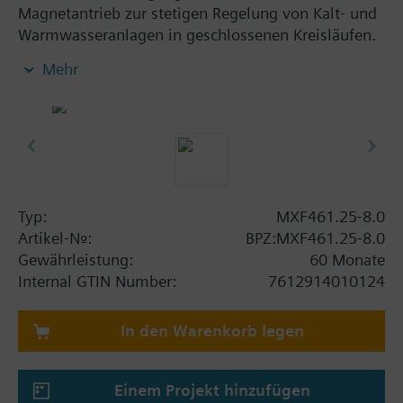
Magnetantrieb zur stetigen Regelung von Kalt- und
Warmwasseranlagen in geschlossenen Kreisläufen.
Mit Stellungsregelung, Stellungsrückmeldung,
Mehr
Notstellfunktion, Handverstellung.
Zusatzinformation
Beim Einsatz als Durchgangsventil ist Eingang B (2)
durch den Blindflansch Z155/.. zu verschliessen.
MXF461..P Ventile für mineralölhaltige Medien
(Datenblatt N4455)
Typ:
MXF461.25-8.0
MXF461.. Ventile sind UL approbiert
Artikel-Nr.:
BPZ:MXF461.25-8.0
Gewährleistung:
60 Monate
Warnung
Internal GTIN Number:
7612914010124
ACHTUNG!
Das Ventil darf nur als Misch- oder
Durchgangsventil, nicht als Verteilventil eingesetzt
In den Warenkorb legen
werden.
Einem Projekt hinzufügen