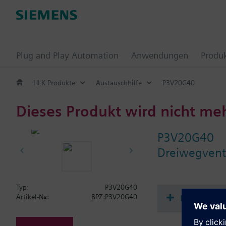
Plug and Play Automation
Anwendungen
Produ
HLK Produkte
Austauschhilfe
P3V20G40
Dieses Produkt wird nicht me
P3V20G40
Dreiwegvent
Typ:
P3V20G40
Dokument
Artikel-Nr.:
BPZ:P3V20G40