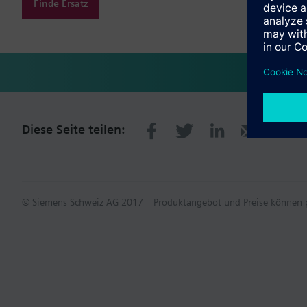
Finde Ersatz
Diese Seite teilen:
© Siemens Schweiz AG 2017
Produktangebot und Preise können p