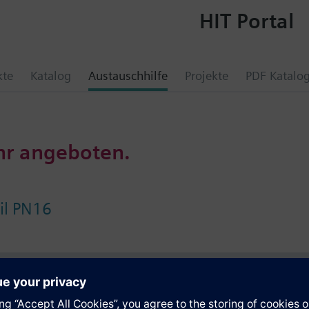
HIT Portal
kte
Katalog
Austauschhilfe
Projekte
PDF Katalo
hr angeboten.
il PN16
e