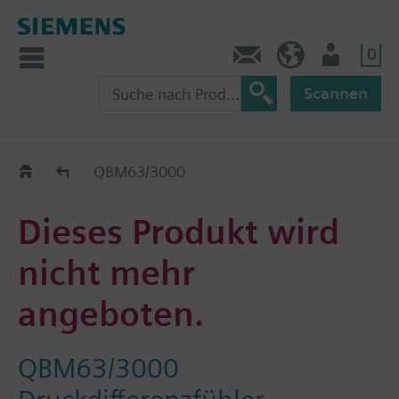
0
Kontakt
HQEU (de)
Nutzer
Scannen
Austauschhilfe
QBM63/3000
Dieses Produkt wird
nicht mehr
angeboten.
QBM63/3000