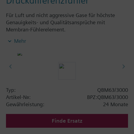
Druckdifferenzfühler
Für Luft und nicht aggressive Gase für höchste
Genauigkeits- und Qualitätsansprüche mit
Membran-Fühlerelement.
Mit einstellbarem Druckmessbereich und
Mehr
umschaltbarer drucklinearer oder druckradizierter
Kennlinie.
Zusatzinformation
Lieferung ohne Montage-Set und
Anschlussschlauch.
Typ:
QBM63/3000
Artikel-Nr.:
BPZ:QBM63/3000
Gewährleistung:
24 Monate
Finde Ersatz