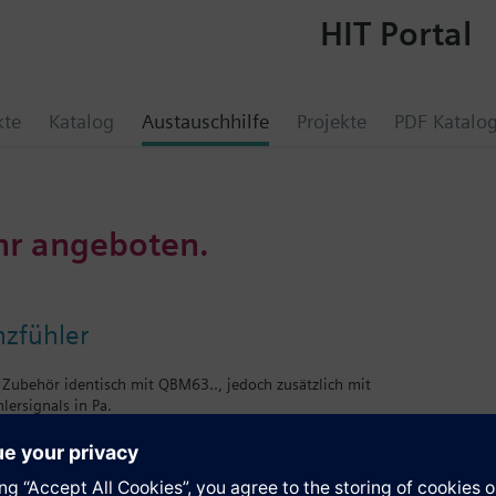
HIT Portal
kte
Katalog
Austauschhilfe
Projekte
PDF Katalo
hr angeboten.
nzfühler
Zubehör identisch mit QBM63.., jedoch zusätzlich mit
lersignals in Pa.
e