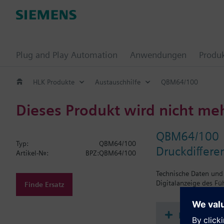
Plug and Play Automation
Anwendungen
Produ
HLK Produkte
Austauschhilfe
QBM64/100
Dieses Produkt wird nicht me
QBM64/100
Typ:
QBM64/100
Druckdiffere
Artikel-Nr.:
BPZ:QBM64/100
Technische Daten und 
Digitalanzeige des Füh
Finde Ersatz
Dokument