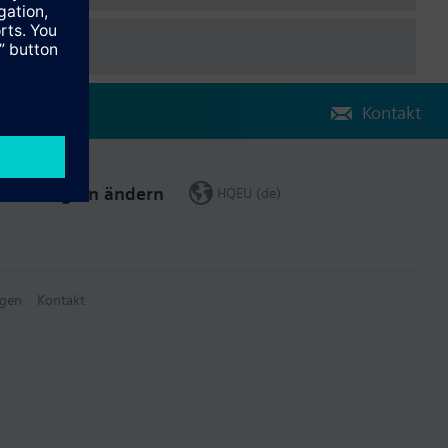
Kontakt
Region ändern
HQEU (de)
gen
Kontakt