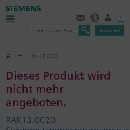
0
Kontakt
HQEU (de)
Nutzer
Scannen
Austauschhilfe
RAK13.0020
Dieses Produkt wird
nicht mehr
angeboten.
RAK13.0020