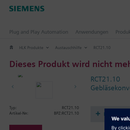
Plug and Play Automation
Anwendungen
Produ
HLK Produkte
Austauschhilfe
RCT21.10
Dieses Produkt wird nicht me
RCT21.10
Gebläsekonv
Typ:
RCT21.10
Dokument
Artikel-Nr.:
BPZ:RCT21.10