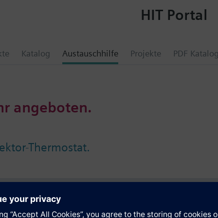
HIT Portal
kte
Katalog
Austauschhilfe
Projekte
PDF Katalo
hr angeboten.
ektor-Thermostat.
e