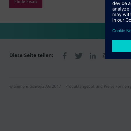
Finde Ersatz
Diese Seite teilen:
© Siemens Schweiz AG 2017
Produktangebot und Preise können p