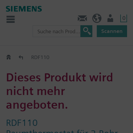
0
Kontakt
HQEU (de)
Nutzer
Scannen
Austauschhilfe
RDF110
Dieses Produkt wird
nicht mehr
angeboten.
RDF110