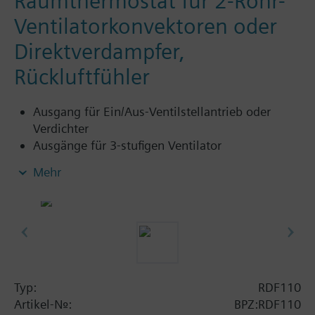
Raumthermostat für 2-Rohr-
Ventilatorkonvektoren oder
Direktverdampfer,
Rückluftfühler
Ausgang für Ein/Aus-Ventilstellantrieb oder
Verdichter
Ausgänge für 3-stufigen Ventilator
Regelung wahlweise nach der Raum- oder
Mehr
Rücklufttemperatur (mit Fühler QAH11.1)
2-Punkt-Regelverhalten
Fühlereingang entweder für automatische Heiz-
und Kühlbetrieb-Umschaltung oder
Rücklufttemperatur (mit Fühler QAH11.1)
Automatische oder manuelle 3-Stufen-
Ventilatorschaltung
Typ:
RDF110
Betriebsarten: Normal-, Energiesparbetrieb und
Artikel-Nr.:
BPZ:RDF110
Betriebsbereitschaft