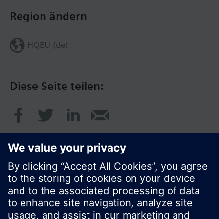
Region ändern
HQEU (de)
Diese Seite teilen:
© Siemens Schweiz AG 2017